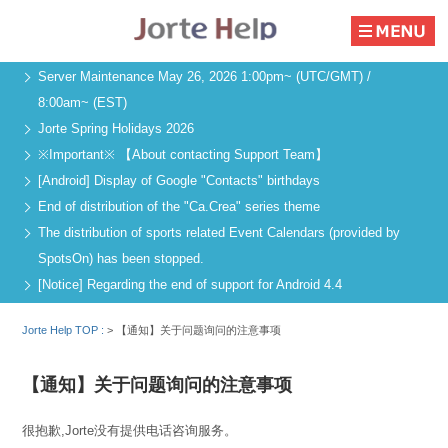
Server Maintenance May 26, 2026 1:00pm~ (UTC/GMT) /
8:00am~ (EST)
Jorte Spring Holidays 2026
※Important※ 【About contacting Support Team】
[Android] Display of Google "Contacts" birthdays
End of distribution of the "Ca.Crea" series theme
The distribution of sports related Event Calendars (provided by
SpotsOn) has been stopped.
[Notice] Regarding the end of support for Android 4.4
Jorte Help TOP :
>
【通知】关于问题询问的注意事项
【通知】关于问题询问的注意事项
很抱歉,Jorte没有提供电话咨询服务。