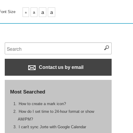
Font Size
a
a
a
a
Contact us by email
Most Searched
How to create a mark icon?
How do I set time to 24-hour format or show
AM/PM?
I can't sync Jorte with Google Calendar