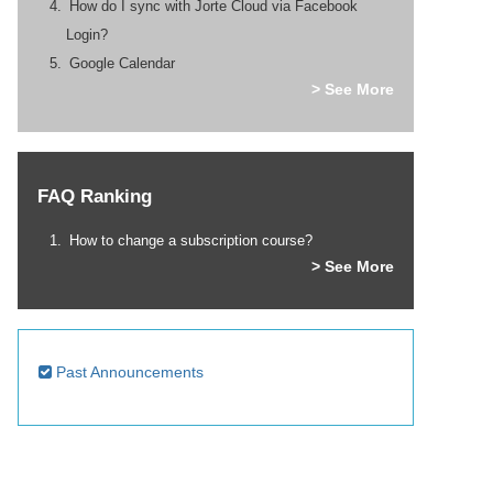
How do I sync with Jorte Cloud via Facebook
Login?
Google Calendar
> See More
FAQ Ranking
How to change a subscription course?
> See More
Past Announcements