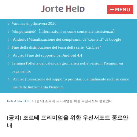
Vacanze di primavera 2026
※Importante※【Informazioni su come contattare l'assistenza】
[Android] Visualizzazione dei compleanni di "Contatti" di Google
Fine della distribuzione del tema della serie "Ca.Crea"
[Avviso] Fine del supporto per Android 4.4
Termina l'offerta dei calendari giornalieri nelle versioni Premium ea
pagamento.
[Avviso] Cessazione del supporto prioritario, attualmente incluso come
una delle funzionalità Premium
Jorte Aiuto TOP :
>
[공지] 조르테 프리미엄을 위한 우선서포트 종료안내
[공지] 조르테 프리미엄을 위한 우선서포트 종료안
내