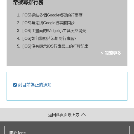
常搜尋排行榜
[iOS]連結多個Google帳號的行事曆
[iOS]無法與Google行事曆同步
[iOS]主畫面的Widget小工具突然消失
[iOS]如何將照片添加到行事曆?
[iOS]沒有顯示iOS行事曆上的行程記事
> 閱讀更多
到目前為止的通知
返回此頁面最上方
關於Jorte