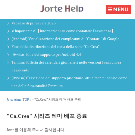
Vacanze di primavera 2026
※Importante※【Informazioni su come contattare l'assistenza】
[Android] Visualizzazione dei compleanni di "Contatti" di Google
Fine della distribuzione del tema della serie "Ca.Crea"
[Avviso] Fine del supporto per Android 4.4
Termina l'offerta dei calendari giornalieri nelle versioni Premium ea
pagamento.
[Avviso] Cessazione del supporto prioritario, attualmente incluso come
una delle funzionalità Premium
Jorte Aiuto TOP :
>
"Ca.Crea" 시리즈 테마 배포 종료
"Ca.Crea" 시리즈 테마 배포 종료
Jorte를 이용해 주셔서 감사합니다.