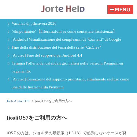
Vacanze di primavera 2026
※Importante※【Informazioni su come contattare l'assistenza】
[Android] Visualizzazione dei compleanni di "Contatti" di Google
Fine della distribuzione del tema della serie "Ca.Crea"
[Avviso] Fine del supporto per Android 4.4
Termina l'offerta dei calendari giornalieri nelle versioni Premium ea
pagamento.
[Avviso] Cessazione del supporto prioritario, attualmente incluso come
una delle funzionalità Premium
Jorte Aiuto TOP :
>
[ios]iOS7をご利用の方へ
[ios]iOS7をご利用の方へ
iOS 7 の方は、ジョルテの最新版（1.3.18）で起動しないケースが発