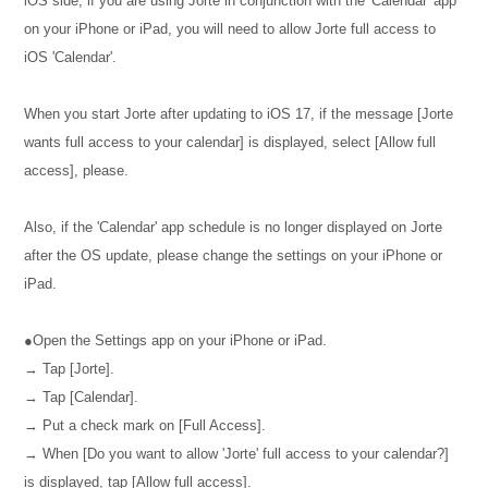
iOS side, if you are using Jorte in conjunction with the 'Calendar' app
on your iPhone or iPad, you will need to allow Jorte full access to
iOS 'Calendar'.
When you start Jorte after updating to iOS 17, if the message [Jorte
wants full access to your calendar] is displayed, select [Allow full
access], please.
Also, if the 'Calendar' app schedule is no longer displayed on Jorte
after the OS update, please change the settings on your iPhone or
iPad.
●Open the Settings app on your iPhone or iPad.
→ Tap [Jorte].
→ Tap [Calendar].
→ Put a check mark on [Full Access].
→ When [Do you want to allow 'Jorte' full access to your calendar?]
is displayed, tap [Allow full access].