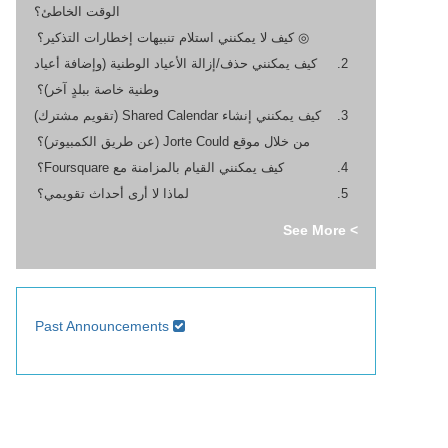
الوقت الخاطئ؟
◎ كيف لا يمكنني استلام تنبيهات إخطارات التذكير؟
كيف يمكنني حذف/إزالة الأعياد الوطنية (وإضافة أعياد
وطنية خاصة ببلدٍ آخر)؟
كيف يمكنني إنشاء Shared Calendar (تقويم مشترك)
من خلال موقع Jorte Could (عن طريق الكمبيوتر)؟
كيف يمكنني القيام بالمزامنة مع Foursquare؟
لماذا لا أرى أحداث تقويمي؟
> See More
Past Announcements