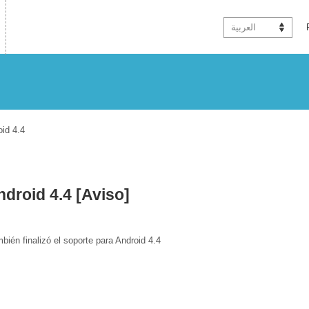
العربية
oid 4.4
[Aviso] Respecto al fin del soporte para Android 4.4
bién finalizó el soporte para Android 4.4.