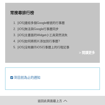
常搜尋排行榜
[iOS]連結多個Google帳號的行事曆
[iOS]無法與Google行事曆同步
[iOS]主畫面的Widget小工具突然消失
[iOS]如何將照片添加到行事曆?
[iOS]沒有顯示iOS行事曆上的行程記事
> 閱讀更多
到目前為止的通知
返回此頁面最上方