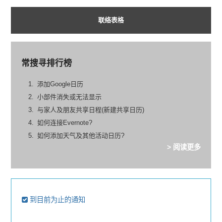
联络表格
常搜寻排行榜
添加Google日历
小部件消失或无法显示
与家人及朋友共享日程(新建共享日历)
如何连接Evernote?
如何添加天气及其他活动日历?
> 阅读更多
到目前为止的通知