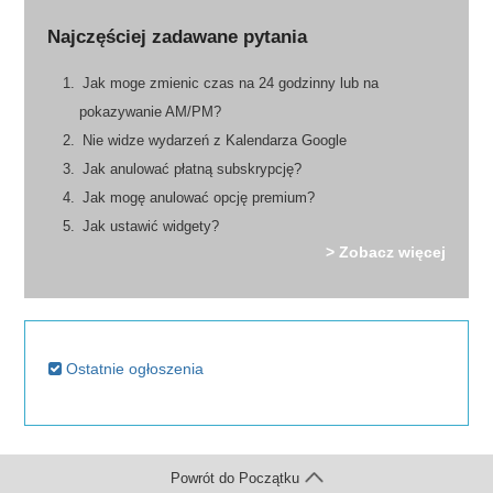
Najczęściej zadawane pytania
Jak moge zmienic czas na 24 godzinny lub na
pokazywanie AM/PM?
Nie widze wydarzeń z Kalendarza Google
Jak anulować płatną subskrypcję?
Jak mogę anulować opcję premium?
Jak ustawić widgety?
> Zobacz więcej
Ostatnie ogłoszenia
Powrót do Początku