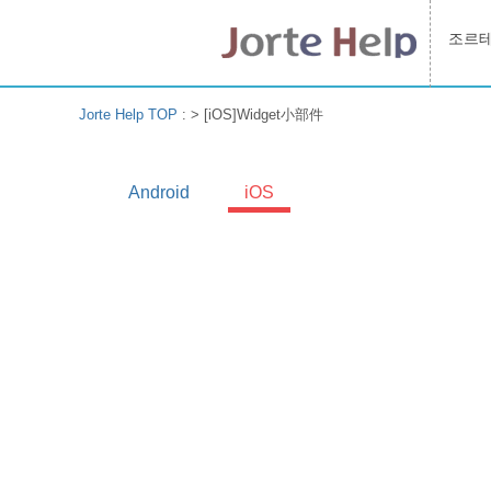
조르
Jorte Help TOP
: >
[iOS]Widget小部件
Android
iOS