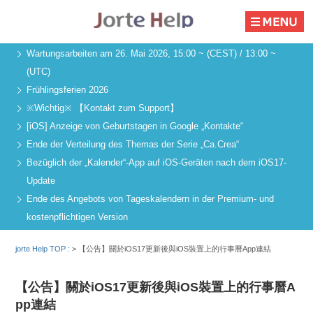
Wartungsarbeiten am 26. Mai 2026, 15:00 ~ (CEST) / 13:00 ~
(UTC)
Frühlingsferien 2026
※Wichtig※ 【Kontakt zum Support】
[iOS] Anzeige von Geburtstagen in Google „Kontakte“
Ende der Verteilung des Themas der Serie „Ca.Crea“
Bezüglich der „Kalender“-App auf iOS-Geräten nach dem iOS17-
Update
Ende des Angebots von Tageskalendern in der Premium- und
kostenpflichtigen Version
jorte Help TOP :
>
【公告】關於iOS17更新後與iOS裝置上的行事曆App連結
【公告】關於iOS17更新後與iOS裝置上的行事曆A
pp連結