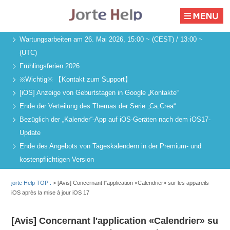
Wartungsarbeiten am 26. Mai 2026, 15:00 ~ (CEST) / 13:00 ~
(UTC)
Frühlingsferien 2026
※Wichtig※ 【Kontakt zum Support】
[iOS] Anzeige von Geburtstagen in Google „Kontakte“
Ende der Verteilung des Themas der Serie „Ca.Crea“
Bezüglich der „Kalender“-App auf iOS-Geräten nach dem iOS17-
Update
Ende des Angebots von Tageskalendern in der Premium- und
kostenpflichtigen Version
jorte Help TOP :
>
[Avis] Concernant l"application «Calendrier» sur les appareils
iOS après la mise à jour iOS 17
[Avis] Concernant l'application «Calendrier» su