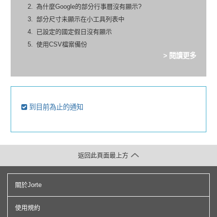
為什麼Google的部分行事曆沒有顯示?
部分尺寸未顯示在小工具列表中
已設定的國定假日沒有顯示
使用CSV檔案備份
> 閱讀更多
到目前為止的通知
返回此頁面最上方
關於Jorte
使用規約