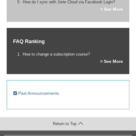
How do I sync with Jorte Cloud via Facebook Login?
> See More
FAQ Ranking
How to change a subscription course?
> See More
Past Announcements
Return to Top