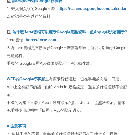
2️⃣
請確認WEB的Google行事曆
1. 登入網頁版的Google日曆:
https://calendar.google.com/calendar
2. 確認是否有以前的資料
3️⃣
為什麼Jorte雲端可以顯示Google完整資料，但App內卻沒有顯示?
Jorte雲端:
https://jorte.com
因為Jorte雲端是直接同步Google日曆雲端網頁，所以可以顯示Google
完整資料。
手機的 Google日曆App會限制顯示行程活動件數。
WEB的Google行事曆
上有顯示行程活動，但在手機的內建「日曆」
App上沒有顯示的話，由於 Android 規格設定，過去的行程活動不會顯
示。
手機的內建「日曆」App上沒有顯示的話，Jorte 上也無法顯示。請確
認手機使用說明中「日曆」App的顯示週期。
■ 注意事項
・ 依據手機的不同，數年前的行程活動會顯示在手機上的「日曆」