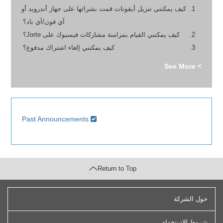
كيف يمكنني تنزيل أيقونات قمت بشرائها على جهاز أندرويد أو
آي فون/آي باد؟
كيف يمكنني القيام بمزامنة مشاركات فيسبوك على Jorte؟
كيف يمكنني إلغاء اشتراك مدفوع؟
> See More
Past Announcements
Return to Top
حول الشركة
شروط الاستخدام