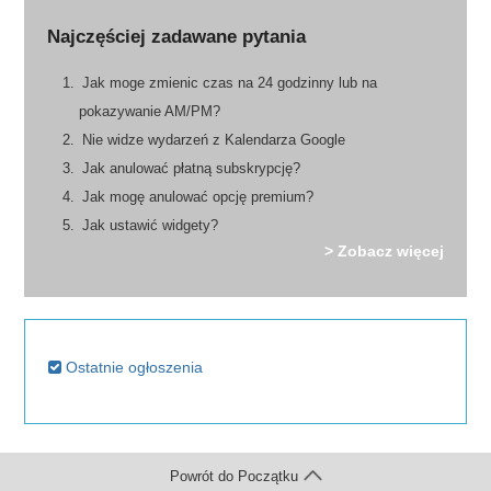
Najczęściej zadawane pytania
Jak moge zmienic czas na 24 godzinny lub na
pokazywanie AM/PM?
Nie widze wydarzeń z Kalendarza Google
Jak anulować płatną subskrypcję?
Jak mogę anulować opcję premium?
Jak ustawić widgety?
> Zobacz więcej
Ostatnie ogłoszenia
Powrót do Początku