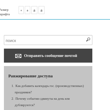
Размер
a
a
a
a
шрифта
Отправить сообщение почтой
Ранжирование доступа
Как добавить календарь гос. (производственных)
праздников?
Почему события сдвинуты на день или
дублируются?