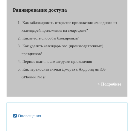
Ранжирование доступа
Как заблокировать открытие приложения или одного из
календарей приложения на смартфоне?
Какие есть способы блокировки?
Как удалить календарь гос. (производственных)
праздников?
Первые шаги после загрузки приложения
Как переносить значки Джортэ с Андроид на iOS
(iPhone/iPad)?
> Подробнее
Оповещения