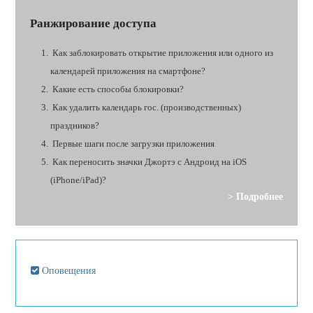
Ранжирование доступа
Как заблокировать открытие приложения или одного из
календарей приложения на смартфоне?
Какие есть способы блокировки?
Как удалить календарь гос. (производственных)
праздников?
Первые шаги после загрузки приложения
Как переносить значки Джортэ с Андроид на iOS
(iPhone/iPad)?
> Подробнее
Оповещения