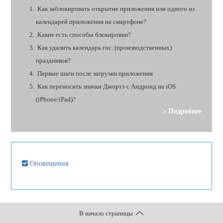
Как заблокировать открытие приложения или одного из
календарей приложения на смартфоне?
Какие есть способы блокировки?
Как удалить календарь гос. (производственных)
праздников?
Первые шаги после загрузки приложения
Как переносить значки Джортэ с Андроид на iOS
(iPhone/iPad)?
> Подробнее
Оповещения
В начало страницы