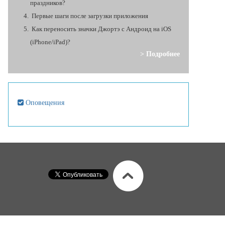
праздников?
Первые шаги после загрузки приложения
Как переносить значки Джортэ с Андроид на iOS
(iPhone/iPad)?
> Подробнее
Оповещения