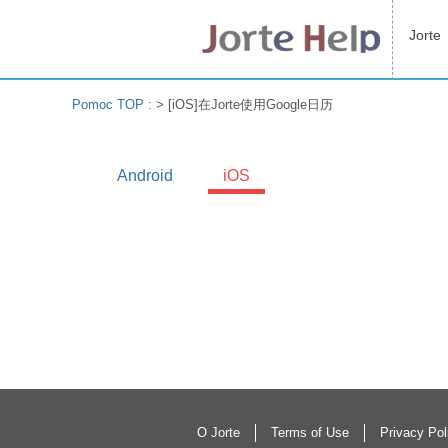
Jorte
Pomoc TOP
: >
[iOS]在Jorte使用Google日历
Android
iOS
O Jorte
Terms of Use
Privacy Pol