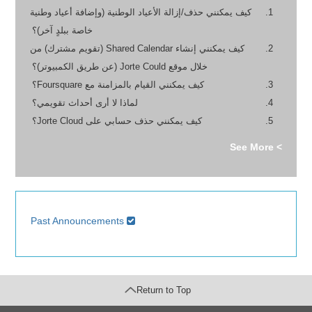
كيف يمكنني حذف/إزالة الأعياد الوطنية (وإضافة أعياد وطنية
خاصة ببلدٍ آخر)؟
كيف يمكنني إنشاء Shared Calendar (تقويم مشترك) من
خلال موقع Jorte Could (عن طريق الكمبيوتر)؟
كيف يمكنني القيام بالمزامنة مع Foursquare؟
لماذا لا أرى أحداث تقويمي؟
كيف يمكنني حذف حسابي على Jorte Cloud؟
> See More
Past Announcements
Return to Top