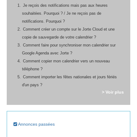
Je reçois des notifications mais pas aux heures
souhaitées. Pourquoi ? / Je ne reçois pas de
notifications. Pourquoi ?
Comment créer un compte sur le Jorte Cloud et une
copie de sauvegarde de votre calendrier ?
Comment faire pour synchroniser mon calendrier sur
Google Agenda avec Jorte ?
Comment copier mon calendrier vers un nouveau
téléphone ?
Comment importer les fêtes nationales et jours fériés
d'un pays ?
> Voir plus
Annonces passées