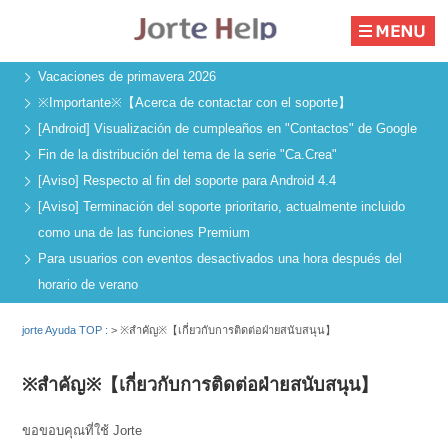
Vacaciones de primavera 2026
※Importante※【Acerca de contactar con el soporte】
[Android] Visualización de cumpleaños en "Contactos" de Google
Fin de la distribución del tema de la serie "Ca.Crea"
[Aviso] Respecto al fin del soporte para Android 4.4
[Aviso] Terminación del soporte prioritario, actualmente incluido
como una de las funciones Premium
Para usuarios con eventos desactivados una hora después del
horario de verano
jorte Ayuda TOP :
>
※สำคัญ※【เกี่ยวกับการติดต่อฝ่ายสนับสนุน】
※สำคัญ※【เกี่ยวกับการติดต่อฝ่ายสนับสนุน】
ขอขอบคุณที่ใช้ Jorte