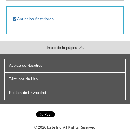
Anuncios Anteriores
Inicio de la página
Acerca de Nosotros
Términos de Uso
Política de Privacidad
© 2026
Jorte Inc.
All Rights Reserved.