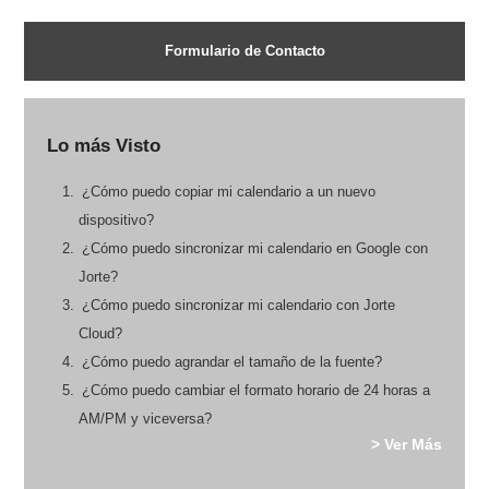
Formulario de Contacto
Lo más Visto
¿Cómo puedo copiar mi calendario a un nuevo
dispositivo?
¿Cómo puedo sincronizar mi calendario en Google con
Jorte?
¿Cómo puedo sincronizar mi calendario con Jorte
Cloud?
¿Cómo puedo agrandar el tamaño de la fuente?
¿Cómo puedo cambiar el formato horario de 24 horas a
AM/PM y viceversa?
> Ver Más