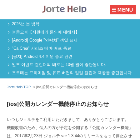
2026년 봄 방학
※중요※【지원에의 문의에 대해서】
[Android] Google "연락처" 생일 표시
"Ca.Crea" 시리즈 테마 배포 종료
[공지] Android 4.4 지원 종료 관련
일부 이벤트 캘린더의 배포는 10월 말에 중단됩니다.
조르테는 프리미엄 및 유료 버전의 일일 캘린더 제공을 중단합니다.
Jorte Help TOP :
>
[ios]公開カレンダー機能停止のお知らせ
[ios]公開カレンダー機能停止のお知らせ
いつもジョルテをご利用いただきまして、ありがとうございます。
機能改善のため、個人の方が予定を公開する「公開カレンダー機能」
は、2017年2月23日 ジョルテ ver.1.3.44のリリースをもって停止させ