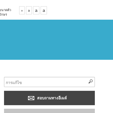
ขนาดตัว
a
a
a
a
อักษร
สอบถามทางอีเมล์