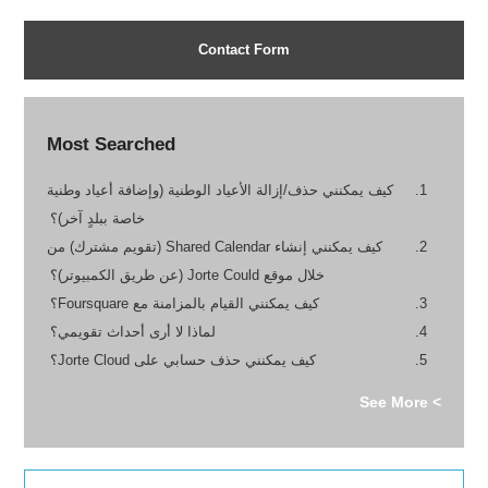
Contact Form
Most Searched
كيف يمكنني حذف/إزالة الأعياد الوطنية (وإضافة أعياد وطنية
خاصة ببلدٍ آخر)؟
كيف يمكنني إنشاء Shared Calendar (تقويم مشترك) من
خلال موقع Jorte Could (عن طريق الكمبيوتر)؟
كيف يمكنني القيام بالمزامنة مع Foursquare؟
لماذا لا أرى أحداث تقويمي؟
كيف يمكنني حذف حسابي على Jorte Cloud؟
> See More