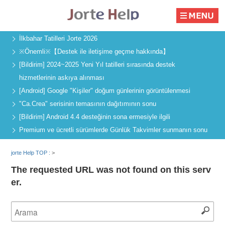
İlkbahar Tatilleri Jorte 2026
※Önemli※【Destek ile iletişime geçme hakkında】
[Bildirim] 2024~2025 Yeni Yıl tatilleri sırasında destek
hizmetlerinin askıya alınması
[Android] Google "Kişiler" doğum günlerinin görüntülenmesi
"Ca.Crea" serisinin temasının dağıtımının sonu
[Bildirim] Android 4.4 desteğinin sona ermesiyle ilgili
Premium ve ücretli sürümlerde Günlük Takvimler sunmanın sonu
jorte Help TOP :
>
The requested URL was not found on this serv
er.