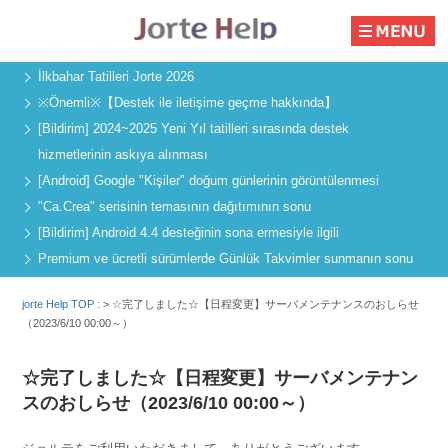
İlkbahar Tatilleri Jorte 2026
※Önemli※【Destek ile iletişime geçme hakkında】
[Bildirim] 2024~2025 Yeni Yıl tatilleri sırasında destek
hizmetlerinin askıya alınması
[Android] Google "Kişiler" doğum günlerinin görüntülenmesi
"Ca.Crea" serisinin temasının dağıtımının sonu
[Bildirim] Android 4.4 desteğinin sona ermesiyle ilgili
Premium ve ücretli sürümlerde Günlük Takvimler sunmanın sonu
jorte Help TOP :
>
☆完了しました☆【日程変更】サーバメンテナンスのおしらせ
（2023/6/10 00:00～）
☆完了しました☆【日程変更】サーバメンテナン
スのおしらせ（2023/6/10 00:00～）