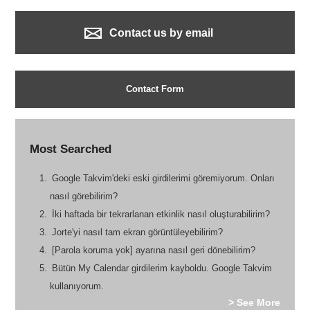
Contact us by email
Contact Form
Most Searched
Google Takvim'deki eski girdilerimi göremiyorum. Onları
nasıl görebilirim?
İki haftada bir tekrarlanan etkinlik nasıl oluşturabilirim?
Jorte'yi nasıl tam ekran görüntüleyebilirim?
[Parola koruma yok] ayarına nasıl geri dönebilirim?
Bütün My Calendar girdilerim kayboldu. Google Takvim
kullanıyorum.
> See More