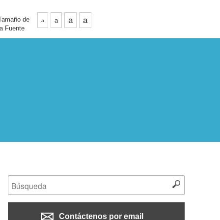
Tamaño de
a
a
a
a
la Fuente
Contáctenos por email