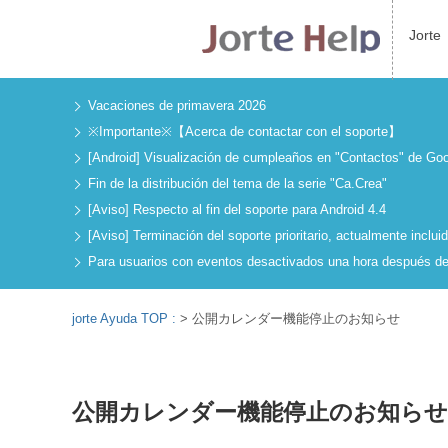
Jorte
Vacaciones de primavera 2026
※Importante※【Acerca de contactar con el soporte】
[Android] Visualización de cumpleaños en "Contactos" de Go
Fin de la distribución del tema de la serie "Ca.Crea"
[Aviso] Respecto al fin del soporte para Android 4.4
[Aviso] Terminación del soporte prioritario, actualmente incl
Para usuarios con eventos desactivados una hora después del
jorte Ayuda TOP :
>
公開カレンダー機能停止のお知らせ
公開カレンダー機能停止のお知らせ