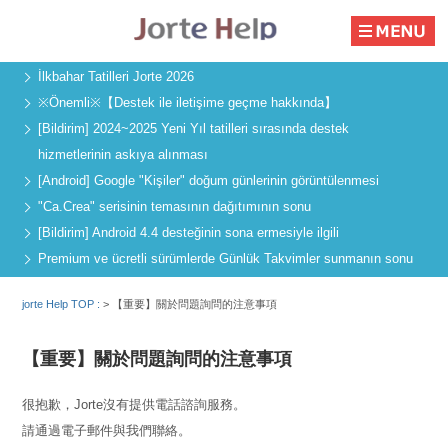
İlkbahar Tatilleri Jorte 2026
※Önemli※【Destek ile iletişime geçme hakkında】
[Bildirim] 2024~2025 Yeni Yıl tatilleri sırasında destek
hizmetlerinin askıya alınması
[Android] Google "Kişiler" doğum günlerinin görüntülenmesi
"Ca.Crea" serisinin temasının dağıtımının sonu
[Bildirim] Android 4.4 desteğinin sona ermesiyle ilgili
Premium ve ücretli sürümlerde Günlük Takvimler sunmanın sonu
jorte Help TOP :
>
【重要】關於問題詢問的注意事項
【重要】關於問題詢問的注意事項
很抱歉，Jorte沒有提供電話諮詢服務。
請通過電子郵件與我們聯絡。