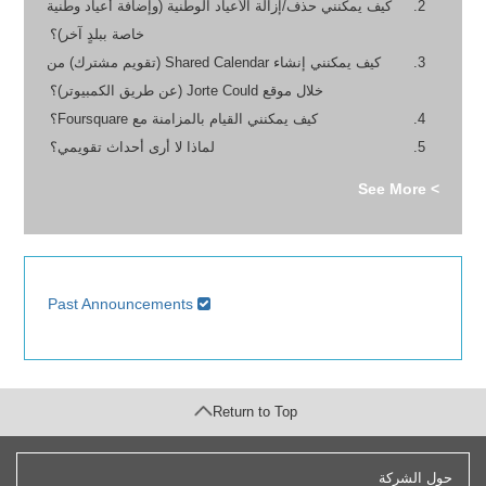
كيف يمكنني حذف/إزالة الأعياد الوطنية (وإضافة أعياد وطنية
خاصة ببلدٍ آخر)؟
كيف يمكنني إنشاء Shared Calendar (تقويم مشترك) من
خلال موقع Jorte Could (عن طريق الكمبيوتر)؟
كيف يمكنني القيام بالمزامنة مع Foursquare؟
لماذا لا أرى أحداث تقويمي؟
> See More
Past Announcements
Return to Top
حول الشركة