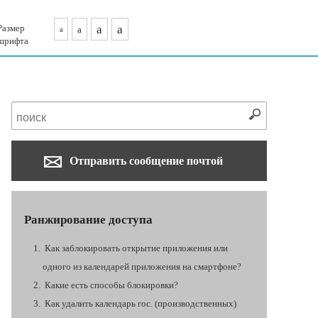
Размер
a
a
a
a
шрифта
Отправить сообщение почтой
Ранжирование доступа
Как заблокировать открытие приложения или
одного из календарей приложения на смартфоне?
Какие есть способы блокировки?
Как удалить календарь гос. (производственных)