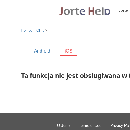
Jorte
Pomoc TOP :
>
Android
iOS
Ta funkcja nie jest obsługiwana w t
O Jorte
Terms of Use
Privacy Pol