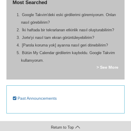
Most Searched
Google Takvim'deki eski girdilerimi göremiyorum. Onları
nasıl görebilirim?
İki haftada bir tekrarlanan etkinlik nasıl oluşturabilirim?
Jorte'yi nasıl tam ekran görüntüleyebilirim?
[Parola koruma yok] ayarına nasıl geri dönebilirim?
Bütün My Calendar girdilerim kayboldu. Google Takvim
kullanıyorum.
> See More
Past Announcements
Return to Top