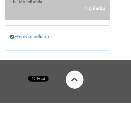
ใส่ภาพพื้นหลัง
> ดูเพิ่มเติม
ข่าวประกาศที่ผ่านมา