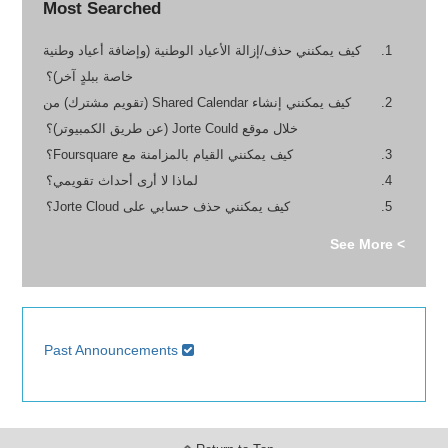
Most Searched
كيف يمكنني حذف/إزالة الأعياد الوطنية (وإضافة أعياد وطنية
خاصة ببلدٍ آخر)؟
كيف يمكنني إنشاء Shared Calendar (تقويم مشترك) من
خلال موقع Jorte Could (عن طريق الكمبيوتر)؟
كيف يمكنني القيام بالمزامنة مع Foursquare؟
لماذا لا أرى أحداث تقويمي؟
كيف يمكنني حذف حسابي على Jorte Cloud؟
> See More
Past Announcements