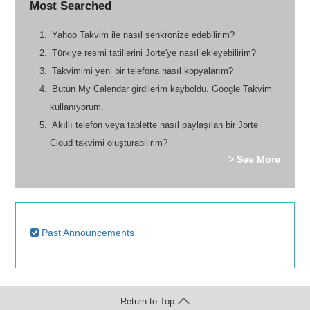
Most Searched
Yahoo Takvim ile nasıl senkronize edebilirim?
Türkiye resmi tatillerini Jorte'ye nasıl ekleyebilirim?
Takvimimi yeni bir telefona nasıl kopyalarım?
Bütün My Calendar girdilerim kayboldu. Google Takvim
kullanıyorum.
Akıllı telefon veya tablette nasıl paylaşılan bir Jorte
Cloud takvimi oluşturabilirim?
> See More
Past Announcements
Return to Top