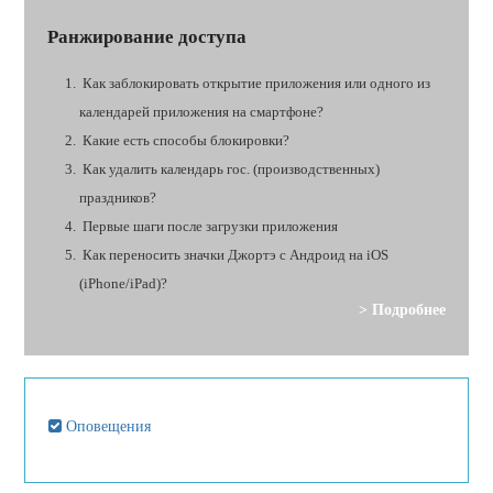
Ранжирование доступа
Как заблокировать открытие приложения или одного из
календарей приложения на смартфоне?
Какие есть способы блокировки?
Как удалить календарь гос. (производственных)
праздников?
Первые шаги после загрузки приложения
Как переносить значки Джортэ с Андроид на iOS
(iPhone/iPad)?
> Подробнее
Оповещения