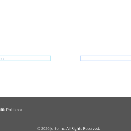
en
ilik Politikası
© 2026
Jorte Inc.
All Rights Reserved.