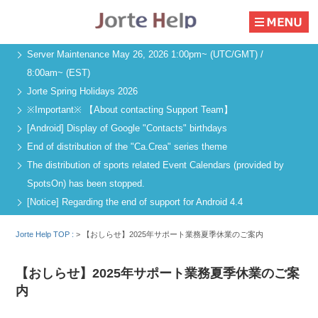
Server Maintenance May 26, 2026 1:00pm~ (UTC/GMT) /
8:00am~ (EST)
Jorte Spring Holidays 2026
※Important※ 【About contacting Support Team】
[Android] Display of Google "Contacts" birthdays
End of distribution of the "Ca.Crea" series theme
The distribution of sports related Event Calendars (provided by
SpotsOn) has been stopped.
[Notice] Regarding the end of support for Android 4.4
Jorte Help TOP :
>
【おしらせ】2025年サポート業務夏季休業のご案内
【おしらせ】2025年サポート業務夏季休業のご案
内