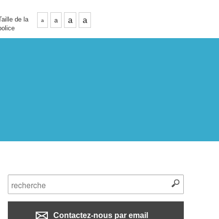
Taille de la
a
a
a
a
police
Contactez-nous par email