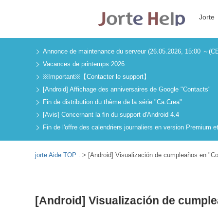
Jorte
Annonce de maintenance du serveur (26.05.2026, 15:00 ～(C
Vacances de printemps 2026
※Important※【Contacter le support】
[Android] Affichage des anniversaires de Google "Contacts"
Fin de distribution du thème de la série "Ca.Crea"
[Avis] Concernant la fin du support d'Android 4.4
Fin de l'offre des calendriers journaliers en version Premium e
jorte Aide TOP :
>
[Android] Visualización de cumpleaños en "C
[Android] Visualización de cumpl