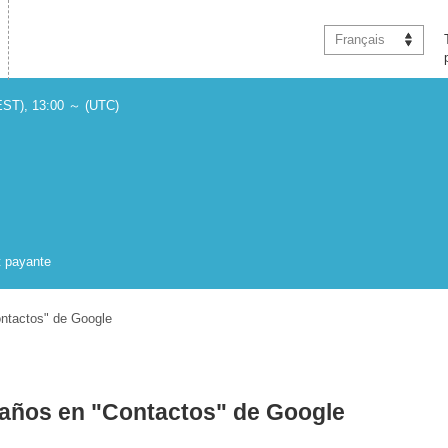
Français
EST), 13:00 ～ (UTC)
t payante
ontactos" de Google
eaños en "Contactos" de Google