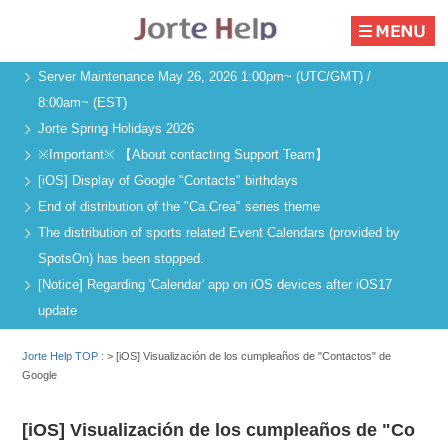
Server Maintenance May 26, 2026 1:00pm~ (UTC/GMT) /
8:00am~ (EST)
Jorte Spring Holidays 2026
※Important※ 【About contacting Support Team】
[iOS] Display of Google "Contacts" birthdays
End of distribution of the "Ca.Crea" series theme
The distribution of sports related Event Calendars (provided by
SpotsOn) has been stopped.
[Notice] Regarding 'Calendar' app on iOS devices after iOS17
update
Jorte Help TOP :
>
[iOS] Visualización de los cumpleaños de "Contactos" de
Google
[iOS] Visualización de los cumpleaños de "Co