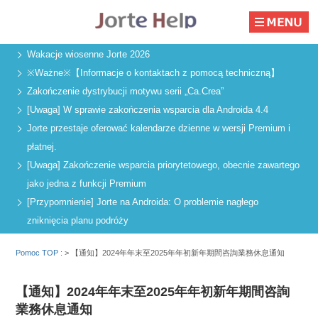
Wakacje wiosenne Jorte 2026
※Ważne※【Informacje o kontaktach z pomocą techniczną】
Zakończenie dystrybucji motywu serii „Ca.Crea”
[Uwaga] W sprawie zakończenia wsparcia dla Androida 4.4
Jorte przestaje oferować kalendarze dzienne w wersji Premium i
płatnej.
[Uwaga] Zakończenie wsparcia priorytetowego, obecnie zawartego
jako jedna z funkcji Premium
[Przypomnienie] Jorte na Androida: O problemie nagłego
zniknięcia planu podróży
Pomoc TOP :
>
【通知】2024年年末至2025年年初新年期間咨詢業務休息通知
【通知】2024年年末至2025年年初新年期間咨詢
業務休息通知