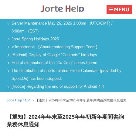
Server Maintenance May 26, 2026 1:00pm~ (UTC/GMT) /
8:00am~ (EST)
Jorte Spring Holidays 2026
※Important※ 【About contacting Support Team】
[Android] Display of Google "Contacts" birthdays
End of distribution of the "Ca.Crea" series theme
The distribution of sports related Event Calendars (provided by
SpotsOn) has been stopped.
[Notice] Regarding the end of support for Android 4.4
Jorte Help TOP :
>
【通知】2024年年末至2025年年初新年期間咨詢業務休息通知
【通知】2024年年末至2025年年初新年期間咨詢
業務休息通知