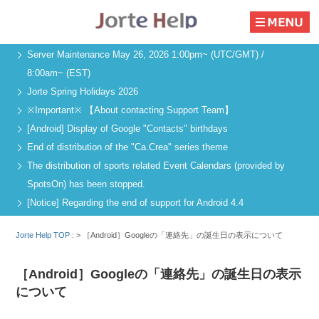
Server Maintenance May 26, 2026 1:00pm~ (UTC/GMT) /
8:00am~ (EST)
Jorte Spring Holidays 2026
※Important※ 【About contacting Support Team】
[Android] Display of Google "Contacts" birthdays
End of distribution of the "Ca.Crea" series theme
The distribution of sports related Event Calendars (provided by
SpotsOn) has been stopped.
[Notice] Regarding the end of support for Android 4.4
Jorte Help TOP :
>
［Android］Googleの「連絡先」の誕生日の表示について
［Android］Googleの「連絡先」の誕生日の表示
について