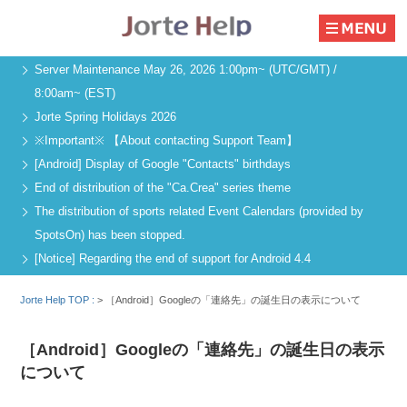
Server Maintenance May 26, 2026 1:00pm~ (UTC/GMT) /
8:00am~ (EST)
Jorte Spring Holidays 2026
※Important※ 【About contacting Support Team】
[Android] Display of Google "Contacts" birthdays
End of distribution of the "Ca.Crea" series theme
The distribution of sports related Event Calendars (provided by
SpotsOn) has been stopped.
[Notice] Regarding the end of support for Android 4.4
Jorte Help TOP :
>
［Android］Googleの「連絡先」の誕生日の表示について
［Android］Googleの「連絡先」の誕生日の表示
について